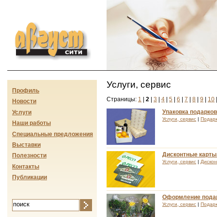
Август-сити
Услуги, сервис
Профиль
Страницы:
1
|
2
|
3
|
4
|
5
|
6
|
7
|
8
|
9
|
10
Новости
Упаковка подарков
Услуги
Услуги, сервис
|
Подар
Наши работы
Специальные предложения
Выставки
Дисконтные карты
Полезности
Услуги, сервис
|
Дискон
Контакты
Публикации
Оформление подар
Услуги, сервис
|
Подар