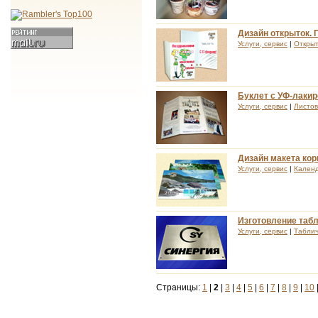
Дизайн открыток. 
Услуги, сервис
|
Открыт
Буклет с УФ-лакир
Услуги, сервис
|
Листов
Дизайн макета кор
Услуги, сервис
|
Кален
Изготовление табл
Услуги, сервис
|
Таблич
Страницы:
1
|
2
|
3
|
4
|
5
|
6
|
7
|
8
|
9
|
10