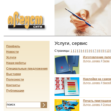
Август-сити
Услуги, сервис
Профиль
Страницы:
1
|
2
|
3
|
4
|
5
|
6
|
7
|
8
|
9
|
10
Новости
Изготовление пап
Услуги
Услуги, сервис
|
Папки
Наши работы
Специальные предложения
Выставки
Наклейки на само
Полезности
Услуги, сервис
|
Наклей
Контакты
Публикации
Печать приглашени
Услуги, сервис
|
Открыт