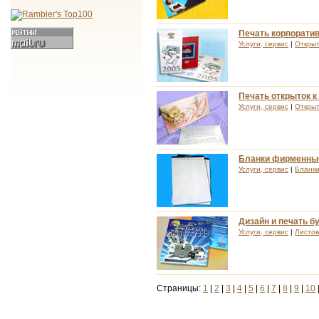
Печать корпорати
Услуги, сервис
|
Открыт
Печать открыток 
Услуги, сервис
|
Открыт
Бланки фирменные
Услуги, сервис
|
Бланк
Дизайн и печать б
Услуги, сервис
|
Листов
Страницы:
1
|
2
|
3
|
4
|
5
|
6
|
7
|
8
|
9
|
10