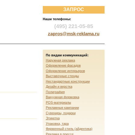
ЗАПРОС
Наши телефоны:
(495) 221-05-85
zapros@msk-reklama.ru
По видам коммуникаций:
Наружная реклама
Оформление фасадов
Оформление интерьеров
Выставочные стенды
Нестандартные конструкции
Дизайн и верстка
Полиграфия
Вакуумная формовка
POS-материалы
Рекламные кампании
Сувениры, подарки
Этикетка
Упаковка, тара
Фирменный стиль (айдентика)
Реклама в прессе