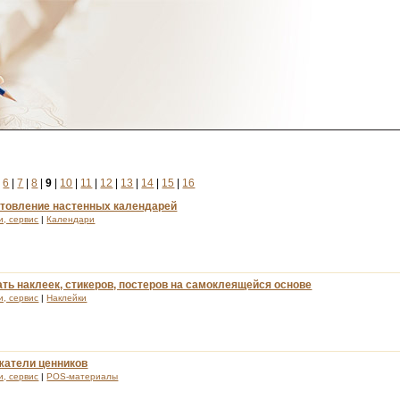
|
6
|
7
|
8
|
9
|
10
|
11
|
12
|
13
|
14
|
15
|
16
отовление настенных календарей
и, сервис
|
Календари
ть наклеек, стикеров, постеров на самоклеящейся основе
и, сервис
|
Наклейки
жатели ценников
и, сервис
|
POS-материалы