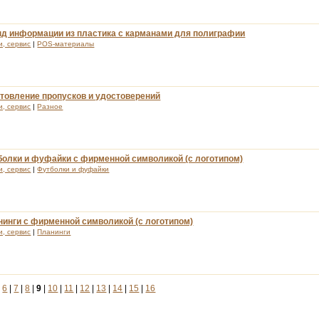
нд информации из пластика с карманами для полиграфии
и, сервис
|
POS-материалы
товление пропусков и удостоверений
и, сервис
|
Разное
болки и фуфайки с фирменной символикой (с логотипом)
и, сервис
|
Футболки и фуфайки
инги с фирменной символикой (с логотипом)
и, сервис
|
Планинги
|
6
|
7
|
8
|
9
|
10
|
11
|
12
|
13
|
14
|
15
|
16