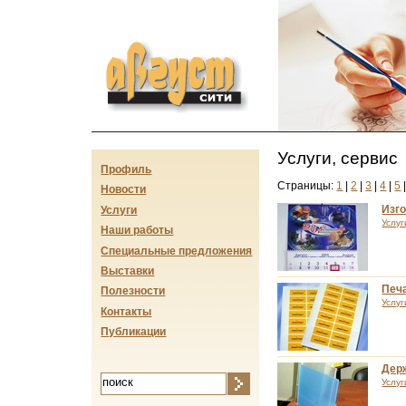
Август-сити
Услуги, сервис
Профиль
Страницы:
1
|
2
|
3
|
4
|
5
Новости
Изг
Услуги
Услуг
Наши работы
Специальные предложения
Выставки
Печа
Полезности
Услуг
Контакты
Публикации
Дер
Услуг