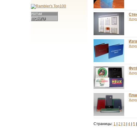
Сте
Услуг
Изго
Услуг
Фут
Услуг
План
Услуг
Страницы:
1
|
2
|
3
|
4
|
5