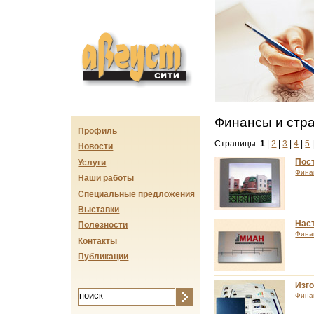
Август-сити
Финансы и стр
Профиль
Страницы:
1
|
2
|
3
|
4
|
5
Новости
Пост
Услуги
Фина
Наши работы
Специальные предложения
Выставки
Нас
Полезности
Фина
Контакты
Публикации
Изг
Фина