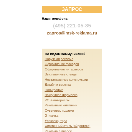
ЗАПРОС
Наши телефоны:
(495) 221-05-85
zapros@msk-reklama.ru
По видам коммуникаций:
Наружная реклама
Оформление фасадов
Оформление интерьеров
Выставочные стенды
Нестандартные конструкции
Дизайн и верстка
Полиграфия
Вакуумная формовка
POS-материалы
Рекламные кампании
Сувениры, подарки
Этикетка
Упаковка, тара
Фирменный стиль (айдентика)
Реклама в прессе