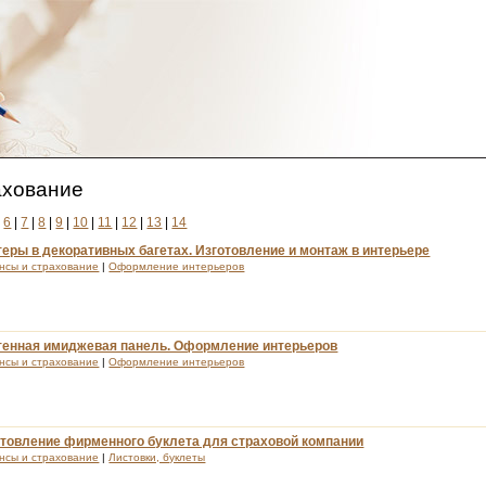
ахование
|
6
|
7
|
8
|
9
|
10
|
11
|
12
|
13
|
14
еры в декоративных багетах. Изготовление и монтаж в интерьере
нсы и страхование
|
Оформление интерьеров
тенная имиджевая панель. Оформление интерьеров
нсы и страхование
|
Оформление интерьеров
отовление фирменного буклета для страховой компании
нсы и страхование
|
Листовки, буклеты