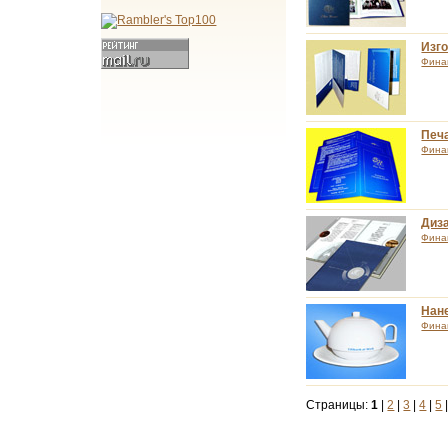
Изг
Фина
Печ
Фина
Диза
Фина
Нан
Фина
Страницы:
1
|
2
|
3
|
4
|
5