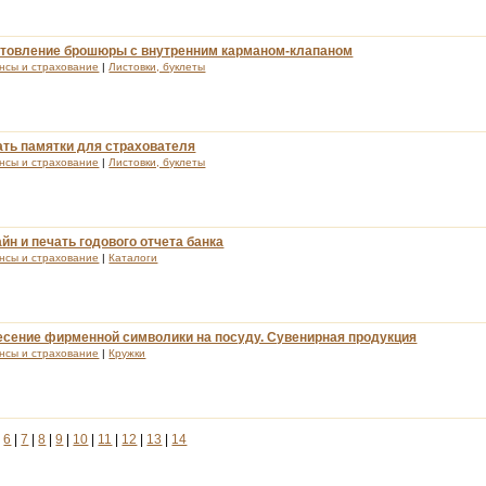
отовление брошюры с внутренним карманом-клапаном
нсы и страхование
|
Листовки, буклеты
ать памятки для страхователя
нсы и страхование
|
Листовки, буклеты
йн и печать годового отчета банка
нсы и страхование
|
Каталоги
есение фирменной символики на посуду. Сувенирная продукция
нсы и страхование
|
Кружки
|
6
|
7
|
8
|
9
|
10
|
11
|
12
|
13
|
14