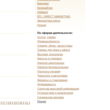
Брендинг
Копирайтинг
Нейминг
BTL. DIRECT MARKETING
Дисконтные карты
Разное
По сферам деятельности:
Услуги, сервис
Промышленность
Одежда, обувь, аксессуары
Товары для дома и офиса
Высокие технологии
Красота и здоровье
Напитки алкогольные
Напитки безалкогольные
Продукты питания
Транспорт и автосервис
Финансы и страхование
Недвижимость
Средства массовой информации
Путешествия и развлечения
Социальная реклама
Разное
6
|
27
|
28
|
29
|
30
|
31
|