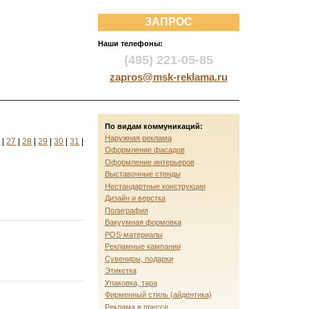
ЗАПРОС
Наши телефоны:
(495) 221-05-85
zapros@msk-reklama.ru
По видам коммуникаций:
Наружная реклама
6
|
27
|
28
|
29
|
30
|
31
|
Оформление фасадов
Оформление интерьеров
Выставочные стенды
Нестандартные конструкции
Дизайн и верстка
Полиграфия
Вакуумная формовка
POS-материалы
Рекламные кампании
Сувениры, подарки
Этикетка
Упаковка, тара
Фирменный стиль (айдентика)
Реклама в прессе