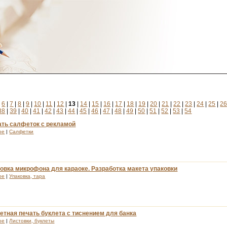
|
6
|
7
|
8
|
9
|
10
|
11
|
12
|
13
|
14
|
15
|
16
|
17
|
18
|
19
|
20
|
21
|
22
|
23
|
24
|
25
|
2
38
|
39
|
40
|
41
|
42
|
43
|
44
|
45
|
46
|
47
|
48
|
49
|
50
|
51
|
52
|
53
|
54
ать салфеток с рекламой
ое
|
Салфетки
овка микрофона для караоке. Разработка макета упаковки
ое
|
Упаковка, тара
тная печать буклета с тиснением для банка
ое
|
Листовки, буклеты