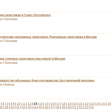
да перетяжки в Санкт-Петербурге
ое
|
Перетяжки
отовление рекламных перетяжек. Рекламные перетяжки в Москве
ое
|
Перетяжки
да уличных перетяжек (растяжек) в Москве
ое
|
Перетяжки
изводство объемных букв для вывески. Цех наружной рекламы
ое
|
Вывески
|
6
|
7
|
8
|
9
|
10
|
11
|
12
|
13
|
14
|
15
|
16
|
17
|
18
|
19
|
20
|
21
|
22
|
23
|
24
|
25
|
2
38
|
39
|
40
|
41
|
42
|
43
|
44
|
45
|
46
|
47
|
48
|
49
|
50
|
51
|
52
|
53
|
54