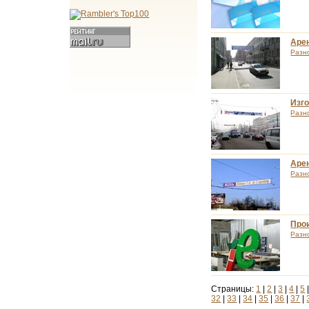
Арен
Разн
Изг
Разн
Арен
Разн
Про
Разн
Страницы:
1
|
2
|
3
|
4
|
5
32
|
33
|
34
|
35
|
36
|
37
|