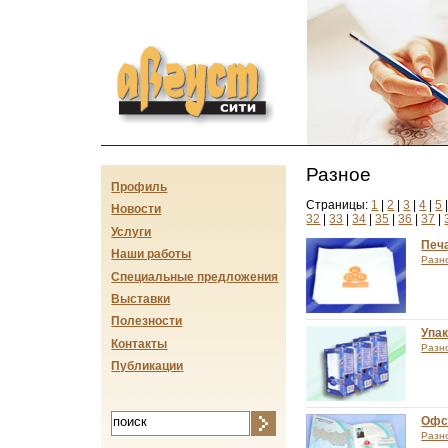
Август-сити
Разное
Профиль
Страницы:
1
|
2
|
3
|
4
|
5
Новости
32
|
33
|
34
|
35
|
36
|
37
|
Услуги
Печ
Наши работы
Разн
Специальные предложения
Выставки
Полезности
Упак
Контакты
Разн
Публикации
Офсе
Разн