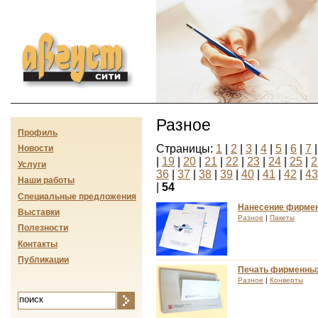
Август-сити
Разное
Профиль
Страницы:
1
|
2
|
3
|
4
|
5
|
6
|
7
Новости
|
19
|
20
|
21
|
22
|
23
|
24
|
25
|
2
Услуги
36
|
37
|
38
|
39
|
40
|
41
|
42
|
43
Наши работы
|
54
Специальные предложения
Нанесение фирмен
Выставки
Разное
|
Пакеты
Полезности
Контакты
Публикации
Печать фирменных
Разное
|
Конверты