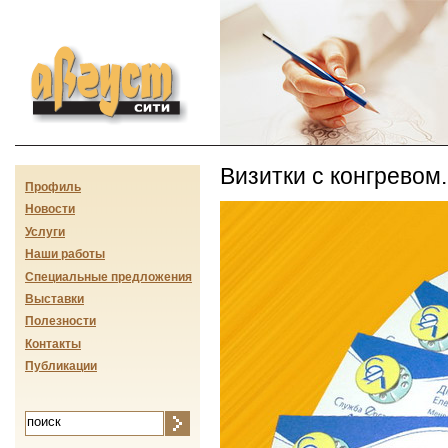
Август-сити
Визитки с конгревом
Профиль
Новости
Услуги
Наши работы
Специальные предложения
Выставки
Полезности
Контакты
Публикации