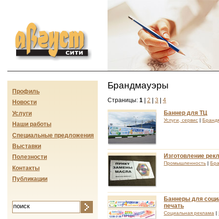
Август-сити
Брандмауэры
Профиль
Страницы:
1
|
2
|
3
|
4
Новости
Баннер для ТЦ
Услуги
Услуги, сервис
|
Бранд
Наши работы
Специальные предложения
Выставки
Изготовление рек
Полезности
Промышленность
|
Бр
Контакты
Публикации
Баннеры для социа
печать
Социальная реклама
|