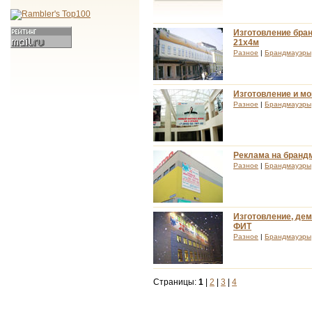
Изготовление бра
21х4м
Разное
|
Брандмауэры
Изготовление и мо
Разное
|
Брандмауэры
Реклама на брандм
Разное
|
Брандмауэры
Изготовление, де
ФИТ
Разное
|
Брандмауэры
Страницы:
1
|
2
|
3
|
4