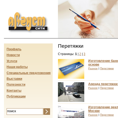
Август-сити
Перетяжки
Профиль
Страницы:
1
|
2
|
3
Новости
Изготовление бан
Услуги
основе
Наши работы
Разное
|
Перетяжки
Специальные предложения
Выставки
Аренда перетяжки 
Полезности
Разное
|
Перетяжки
Контакты
Публикации
Изготовление рек
Москве
Разное
|
Перетяжки