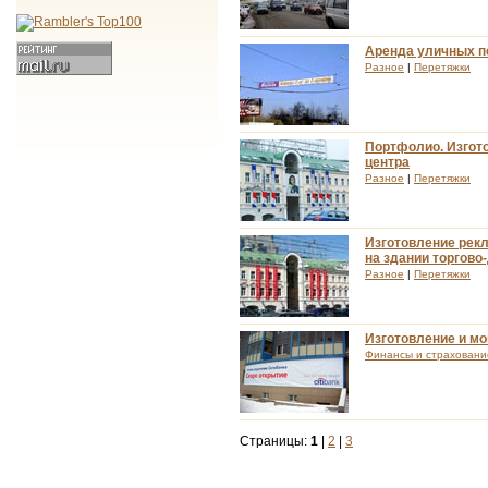
Аренда уличных пе
Разное
|
Перетяжки
Портфолио. Изгото
центра
Разное
|
Перетяжки
Изготовление рекл
на здании торгово
Разное
|
Перетяжки
Изготовление и м
Финансы и страховани
Страницы:
1
|
2
|
3