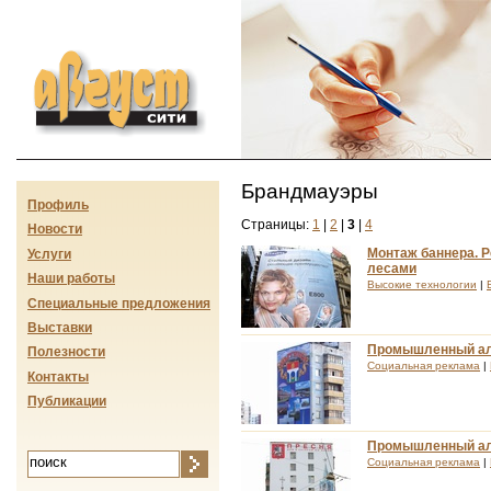
Август-сити
Брандмауэры
Профиль
Страницы:
1
|
2
|
3
|
4
Новости
Монтаж баннера. 
Услуги
лесами
Наши работы
Высокие технологии
|
Специальные предложения
Выставки
Промышленный аль
Полезности
Социальная реклама
|
Контакты
Публикации
Промышленный ал
Социальная реклама
|