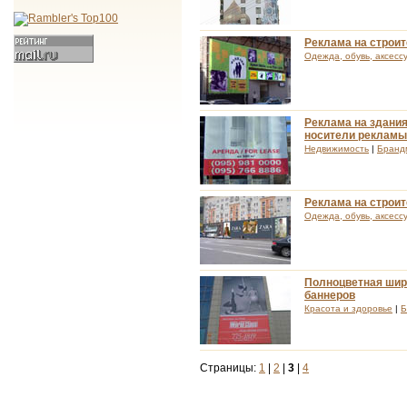
Реклама на строи
Одежда, обувь, аксесс
Реклама на здания
носители рекламы
Недвижимость
|
Бранд
Реклама на строит
Одежда, обувь, аксесс
Полноцветная шир
баннеров
Красота и здоровье
|
Б
Страницы:
1
|
2
|
3
|
4