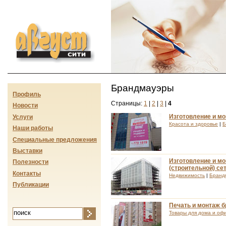
Август-сити
Брандмауэры
Профиль
Страницы:
1
|
2
|
3
|
4
Новости
Изготовление и м
Услуги
Красота и здоровье
|
Б
Наши работы
Специальные предложения
Выставки
Изготовление и мо
Полезности
(строительной) се
Контакты
Недвижимость
|
Бранд
Публикации
Печать и монтаж 
Товары для дома и оф