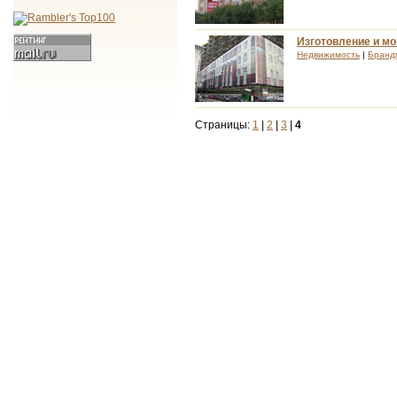
Изготовление и мо
Недвижимость
|
Бранд
Страницы:
1
|
2
|
3
|
4