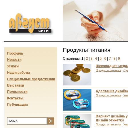
Август-сити
Продукты питания
Профиль
Страницы:
1
|
2
|
3
|
4
|
5
|
6
|
7
|
8
|
9
Новости
Шоколадная меда
Услуги
Продукты питания
|
Су
Наши работы
Специальные предложения
Выставки
Адаптация дизайна
Полезности
Продукты питания
|
Упа
Контакты
Публикации
Вариант дизайна у
Дизайн этикетки
Продукты питания
|
Упа