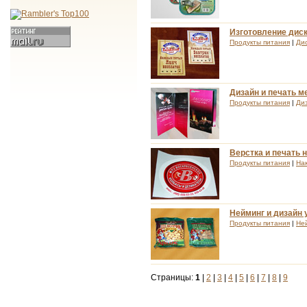
Изготовление дис
Продукты питания
|
Ди
Дизайн и печать м
Продукты питания
|
Ди
Верстка и печать 
Продукты питания
|
На
Нейминг и дизайн 
Продукты питания
|
Не
Страницы:
1
|
2
|
3
|
4
|
5
|
6
|
7
|
8
|
9