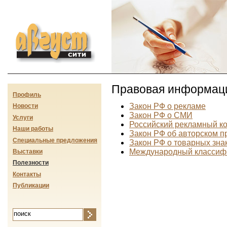
Август-сити
Правовая информац
Профиль
Закон РФ о рекламе
Новости
Закон РФ о СМИ
Услуги
Российский рекламный к
Наши работы
Закон РФ об авторском п
Специальные предложения
Закон РФ о товарных зна
Международный классифи
Выставки
Полезности
Контакты
Публикации