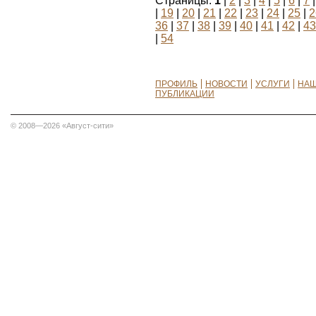
Страницы:
1
|
2
|
3
|
4
|
5
|
6
|
7
|
19
|
20
|
21
|
22
|
23
|
24
|
25
|
2
36
|
37
|
38
|
39
|
40
|
41
|
42
|
43
|
54
ПРОФИЛЬ
НОВОСТИ
УСЛУГИ
НАШ
ПУБЛИКАЦИИ
© 2008—2026 «Август-сити»