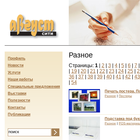
Август-сити
Разное
Профиль
Страницы:
1
|
2
|
3
|
4
|
5
|
6
|
7
Новости
|
19
|
20
|
21
|
22
|
23
|
24
|
25
|
2
Услуги
36
|
37
|
38
|
39
|
40
|
41
|
42
|
43
Наши работы
|
54
Специальные предложения
Печать постера. П
Выставки
Разное
|
Постеры
Полезности
Контакты
Публикации
Подставка под бук
Разное
|
POS-материа