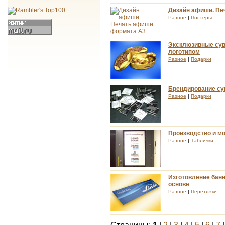
Дизайн афиши. Пе
Разное
|
Постеры
Эксклюзивные сув
логотипом
Разное
|
Подарки
Брендирование су
Разное
|
Подарки
Производство и м
Разное
|
Таблички
Изготовление бан
основе
Разное
|
Перетяжки