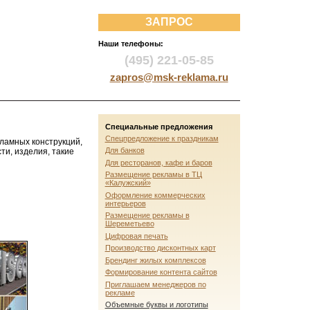
ЗАПРОС
Наши телефоны:
(495) 221-05-85
zapros@msk-reklama.ru
Специальные предложения
Спецпредложение к праздникам
ламных конструкций,
Для банков
ти, изделия, такие
Для ресторанов, кафе и баров
Размещение рекламы в ТЦ
«Калужский»
Оформление коммерческих
интерьеров
Размещение рекламы в
Шереметьево
Цифровая печать
Производство дисконтных карт
Брендинг жилых комплексов
Формирование контента сайтов
Приглашаем менеджеров по
рекламе
Объемные буквы и логотипы