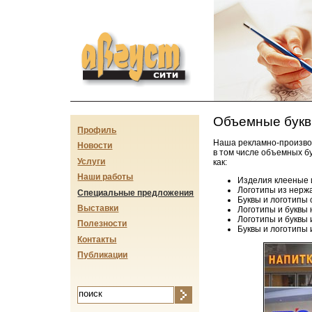
Август-сити
Объемные букв
Профиль
Наша рекламно-производ
Новости
в том числе объемных бу
Услуги
как:
Наши работы
Изделия клееные 
Логотипы из нерж
Специальные предложения
Буквы и логотипы 
Выставки
Логотипы и буквы
Логотипы и буквы
Полезности
Буквы и логотипы 
Контакты
Публикации