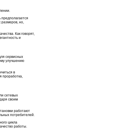
лении.
ь предполагается
 размеров, но,
чества. Как говорят,
егантность и
для сервисных
ному улучшению
ичиться в
я проработка,
ли сетевых
даря своим
тановки работают
яльных потребителей.
ного цикла
ачество работы.