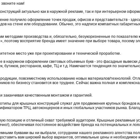
 звоните нам!
нструкций актуально как в наружной рекламе, так и при интерьерном оформ
ение получило оформление точек продаж, офисов и представительств - здес
дов на стене или оборудовании. Обычно, это надписи компактных габаритных
 методами производства и, обязательно, безукоризненные по показателю ка
», поэтому восприятие бренда имеет значение при выборе товара, посему эл
тетное место уже при проектировании и технической проработке.
ие в наружном оформлении световых объемных букв - это фасадные вывески 
ек, бутиков, ресторанов, кафе, ТЦ и т.д. Намечается тенденция по значитель
родукции, повсеместному использованию новых материалов/технологий. Отл
ников по бизнесу становится все труднее. Сейчас важна полная и комплексна
и заканчивая качественным монтажом и гарантией.
готипы для крышных конструкций служат для продвижения крупных брэндов и
тификатором ТРЦ, автоконцернов и иных глобальных участников рынка. Благо
ую позицию и отличный охват требуемой аудитории. Крышные рекламные ус
дично!), обеспечивая постоянное воздействие бренда на потенциальных и ло
емными буквами вы ни выбрали, сотрудники нашего рекламного агентства пол
доставить вам широкий выбор вариантов, оптимальные цены и необходимое к