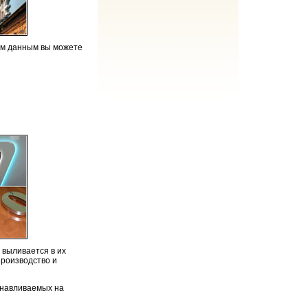
им данным вы можете
 выливается в их
производство и
танавливаемых на