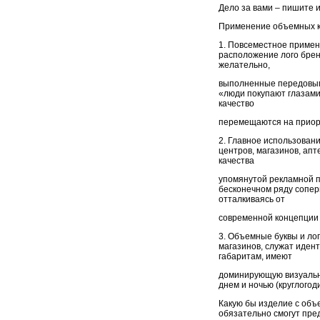
Дело за вами – пишите и
Применение объемных ко
1. Повсеместное примен
расположение лого брен
желательно,
выполненные передовыми
«люди покупают глазами
качество
перемещаются на приори
2. Главное использован
центров, магазинов, апт
качества
упомянутой рекламной п
бесконечном ряду сопер
отталкиваясь от
современной концепции 
3. Объемные буквы и ло
магазинов, служат иден
габаритам, имеют
доминирующую визуальн
днем и ночью (круглого
Какую бы изделие с объ
обязательно смогут пре