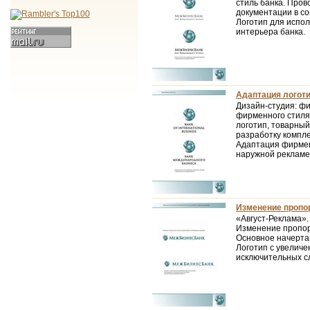
стиль банка. Про
документации в с
Логотип для испо
интерьера банка.
Адаптация логоти
Дизайн-студия: ф
фирменного стиля
логотип, товарный
разработку компл
Адаптация фирмен
наружной рекламе
Изменение пропор
«Август-Реклама».
Изменение пропор
Основное начерта
Логотип с увелич
исключительных с