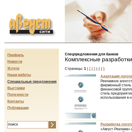
Август-сити
Спецпредложения для банков
Профиль
Комплексные разработк
Новости
Услуги
Страницы:
1
|
2
|
3
|
4
|
5
Наши работы
Адаптация логот
Рекламное агентс
Специальные предложения
фирменный стиль 
Выставки
финансовой групп
стиль предприятия
Полезности
использования в 
Контакты
Публикации
Разработка логот
«Август-Реклама»