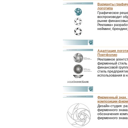
Варианты графиче
логотипа
Графическое реше
воспроизводит обр
рынке финансовых 
Реклама» разработ
нейминг, брендинг,
Адаптация логоти
Портфолио
Рекламное агентс
фирменный стиль 
финансовой групп
стиль предприятия
использования в 
Фирменный знак.
композиции фирме
Дизайн-студия: р
фирменного знака
обозначения комп
фирменного знака